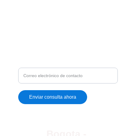
CONTACTENOS
contacto@expertechs.com
+57 310 532 6339
¿DESEA MAS INFORMACIÓN?
Ingrese su correo, nos pondermos en contacto
con usted
Enviar consulta ahora
© 2024. All rights reserved.
Bogota - 