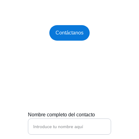
tecnológica para garantizar seguridad y 
continuidad operativa.
Contáctanos
Contáctanos
Estamos aquí para ayudarte con soluciones 
tecnológicas efectivas.
Nombre completo del contacto