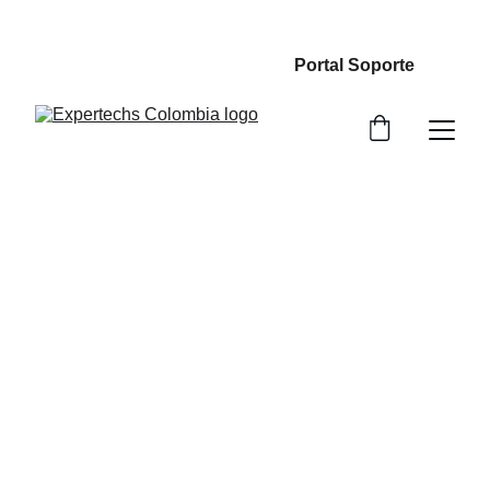
                                                  Portal Soporte
Soporte Técnico 
Proactivo
Protegemos y optimizamos tu infraestructura 