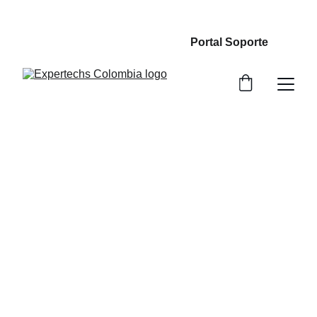
                                                  Portal Soporte
¿Cómo Prevenir 
una Brecha de 
Seguridad en tu 
empresa?