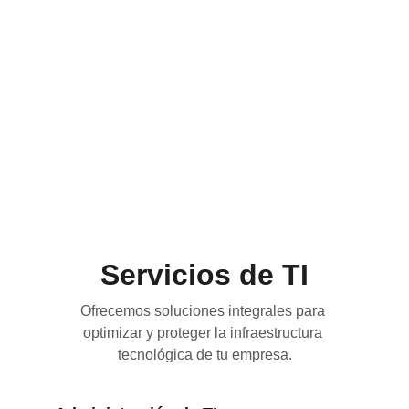
Los servicios de seguridad ExperTechs 
pueden identificar brechas en los marcos de 
seguridad, ayudarte a mantener el 
cumplimiento y automatizar procedimientos 
de seguridad rutinarios para reducir el riesgo 
para tu organización.
Servicios de TI
Ofrecemos soluciones integrales para 
optimizar y proteger la infraestructura 
tecnológica de tu empresa.