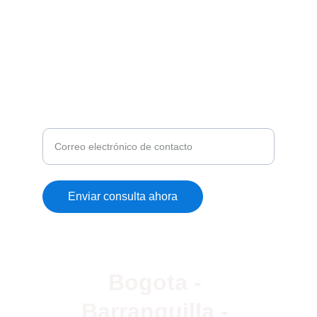
contacto@expertechs.com
+57 310 532 6339
¿DESEA MAS INFORMACIÓN?
Ingrese su correo, nos pondermos en contacto
con usted
Enviar consulta ahora
© 2024. All rights reserved.
Bogota - 
Barranquilla - 