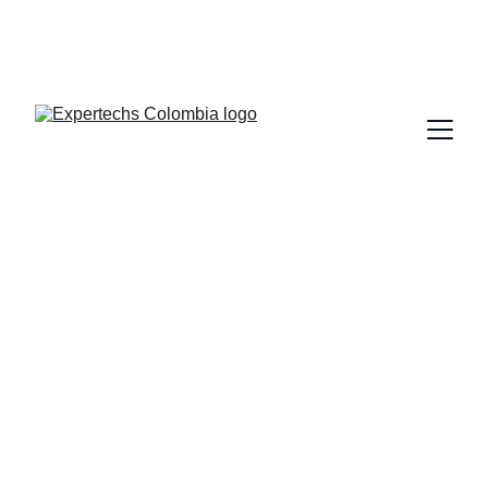
Portal 
Soporte Clientes
🔐 Capítulo 2: Los 8
principios clave de la
ciberseguridad para
PYMEs
📌 Protege tu negocio con expertos en seguridad digital
📌 Autor: Expertechs Colombia S.A.S.
3/10/2025
1 min leer