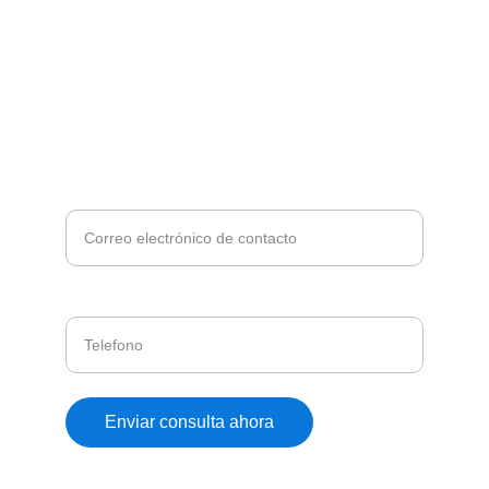
¿DESEA MAS INFORMACIÓN?
Ingrese su correo, nos pondermos en contacto
con usted*
Telefono
Enviar consulta ahora