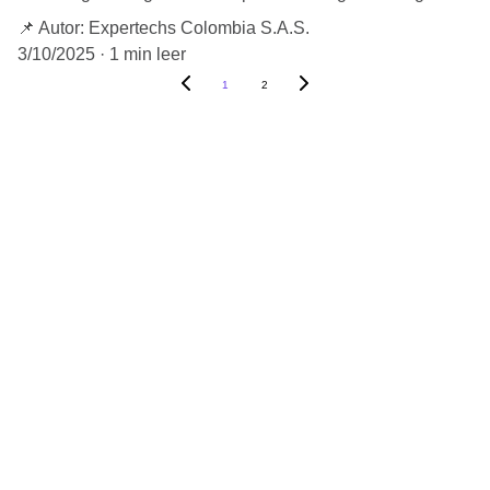
📌 Autor: Expertechs Colombia S.A.S.
3/10/2025
1 min leer
1
2
Expertechs Colombia
Soluciones y servicios de TI y 
Ciberseguridad seguridad para tu empresa.