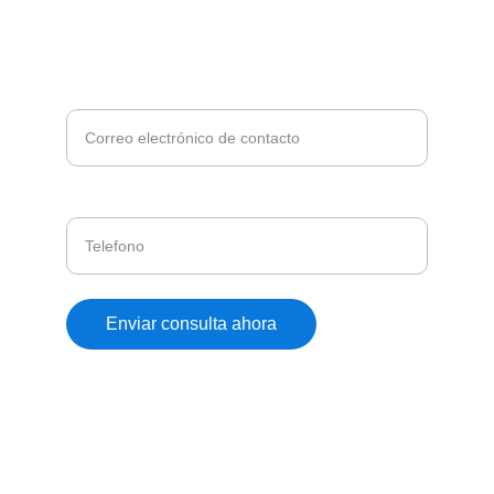
¿DESEA MAS INFORMACIÓN?
Ingrese su correo, nos pondermos en contacto
con usted*
Telefono
Enviar consulta ahora
© 2025. All rights reserved. Expertechs 
Colombia SAS